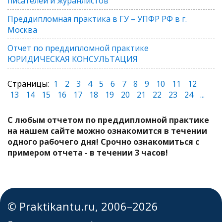
писателей и журанлистов"
Преддипломная практика в ГУ – УПФР РФ в г.
Москва
Отчет по преддипломной практике
ЮРИДИЧЕСКАЯ КОНСУЛЬТАЦИЯ
Страницы:
1
2
3
4
5
6
7
8
9
10
11
12
13
14
15
16
17
18
19
20
21
22
23
24
...
С любым отчетом по преддипломной практике
на нашем сайте можно ознакомится в течении
одного рабочего дня! Срочно ознакомиться с
примером отчета - в течении 3 часов!
© Praktikantu.ru, 2006–2026