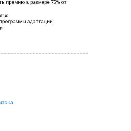
ять премию в размере 75% от
ать:
 программы адаптации;
и;
низона