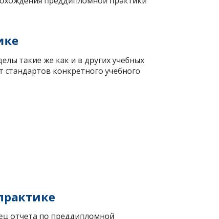
прохождения преддипломной практики
ике
лы такие же как и в других учебных
от стандартов конкретного учебного
практике
зец отчета по преддипломной