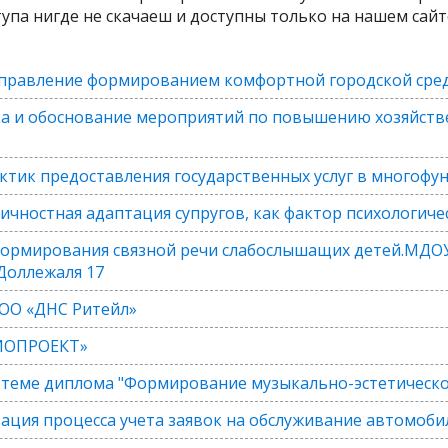
тупа нигде не скачаеш и доступны только на нашем сайт
Управление формированием комфортной городской сре
ка и обоснование мероприятий по повышению хозяйств
ктик предоставления государственных услуг в многофу
чностная адаптация супругов, как фактор психологичес
Формирования связной речи слабослышащих детей.МДО
 Доллежаля 17
ООО «ДНС Ритейл»
ДИОПРОЕКТ»
теме диплома "Формирование музыкально-эстетическог
ция процесса учета заявок на обслуживание автомоби