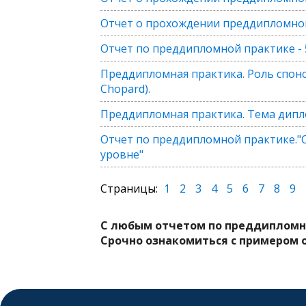
Отчет о прохождении преддипломной
Отчет по преддипломной практике - 
Преддипломная практика. Роль спон
Chopard).
Преддипломная практика. Тема дипло
Отчет по преддипломной практике."
уровне"
Страницы:
1
2
3
4
5
6
7
8
9
С любым отчетом по преддипломно
Срочно ознакомиться с примером от