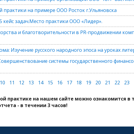
 практики на примере ООО Росток г.Ульяновска
5 кейс задач.Место практики ООО «Лидер».
сорства и благотворительности в PR-продвижении комп
ма: Изучение русского народного эпоса на уроках лите
Совершенствование системы государственного финансо
10
11
12
13
14
15
16
17
18
19
20
21
22
23
й практике на нашем сайте можно ознакомится в т
чета - в течении 3 часов!