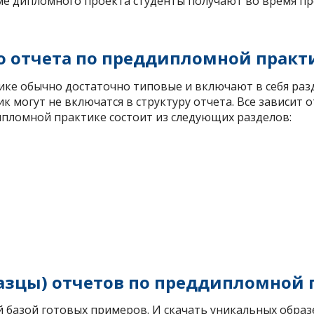
еме дипломного проекта студенты получают во время 
о отчета по преддипломной практ
ке обычно достаточно типовые и включают в себя разде
 могут не включатся в структуру отчета. Все зависит 
ипломной практике состоит из следующих разделов:
азцы) отчетов по преддипломной 
 базой готовых примеров. И скачать уникальных обра