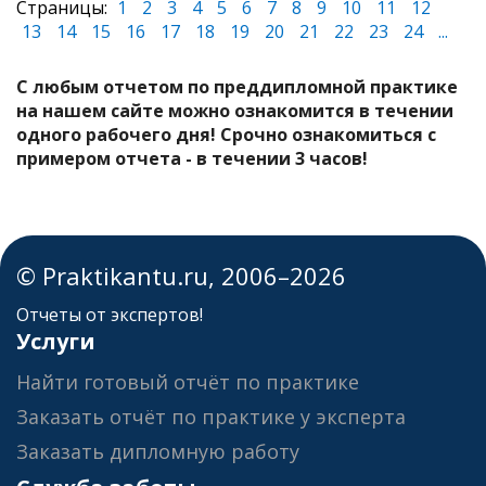
Страницы:
1
2
3
4
5
6
7
8
9
10
11
12
13
14
15
16
17
18
19
20
21
22
23
24
...
С любым отчетом по преддипломной практике
на нашем сайте можно ознакомится в течении
одного рабочего дня! Срочно ознакомиться с
примером отчета - в течении 3 часов!
© Praktikantu.ru, 2006–2026
Отчеты от экспертов!
Услуги
Найти готовый отчёт по практике
Заказать отчёт по практике у эксперта
Заказать дипломную работу