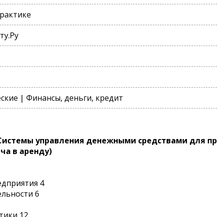
практике
ту.Ру
кие | Финансы, деньги, кредит
Системы управления денежными средствами для пр
ча в аренду)
едприятия 4
ельности 6
тики 12