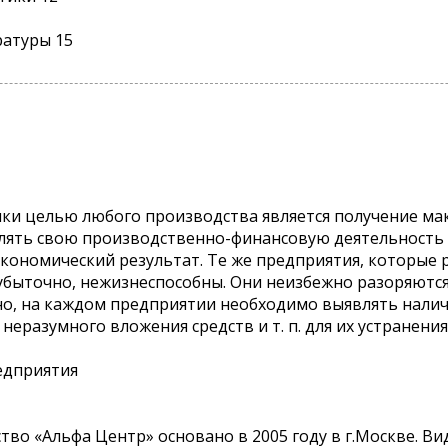
ратуры 15
ики целью любого производства является получение м
влять свою производственно-финансовую деятельность 
кономический результат. Те же предприятия, которые
убыточно, нежизнеспособны. Они неизбежно разоряютс
о, на каждом предприятии необходимо выявлять налич
еразумного вложения средств и т. п. для их устранения
редприятия
о «Альфа Центр» основано в 2005 году в г.Москве. Вид