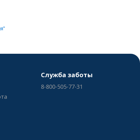
я"
Служба заботы
8-800-505-77-31
рта