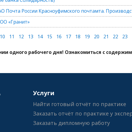
О Почта России Красноуфимского почтамта. Производс
ООО «Гранит»
10
11
12
13
14
15
16
17
18
19
20
21
22
23
ии одного рабочего дня! Ознакомиться с содержимы
6
Услуги
Найти готовый отчёт по практике
Заказать отчёт по практике у экспе
Заказать дипломную работу