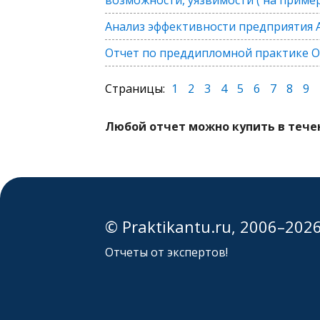
Анализ эффективности предприятия А
Отчет по преддипломной практике 
Страницы:
1
2
3
4
5
6
7
8
9
Любой отчет можно купить в течен
© Praktikantu.ru, 2006–202
Отчеты от экспертов!