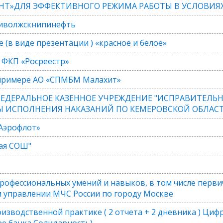
Т»ДЛЯ ЭФФЕКТИВНОГО РЕЖИМА РАБОТЫ В УСЛОВИЯХ 
риволжскнипинефть
(в виде презентации ) «красное и белое»
 ФКП «Росреестр»
римере АО «СПМБМ Малахит»
е ФЕДЕРАЛЬНОЕ КАЗЕННОЕ УЧРЕЖДЕНИЕ "ИСПРАВИТЕЛЬ
 ИСПОЛНЕНИЯ НАКАЗАНИЙ ПО КЕМЕРОВСКОЙ ОБЛАСТИ
Аэрофлот»
ая СОШ"
.
рофессиональных умений и навыков, в том числе перви
м управлении МЧС России по городу Москве
зводственной практике ( 2 отчета + 2 дневника ) Цифр
ре банка Солидарность)