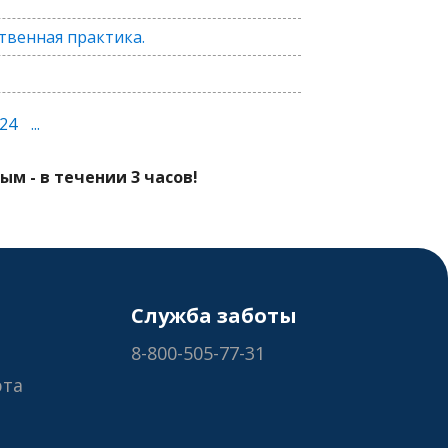
твенная практика.
24
...
м - в течении 3 часов!
Служба заботы
8-800-505-77-31
рта