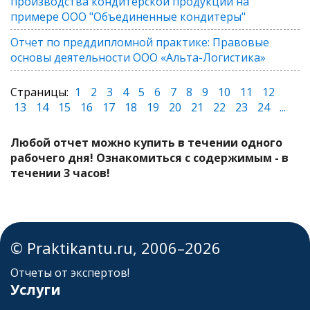
производства кондитерской продукции на
примере ООО "Объединенные кондитеры"
Отчет по преддипломной практике: Правовые
основы деятельности ООО «Альта-Логистика»
Страницы:
1
2
3
4
5
6
7
8
9
10
11
12
13
14
15
16
17
18
19
20
21
22
23
24
...
Любой отчет можно купить в течении одного
рабочего дня! Ознакомиться с содержимым - в
течении 3 часов!
© Praktikantu.ru, 2006–2026
Отчеты от экспертов!
Услуги