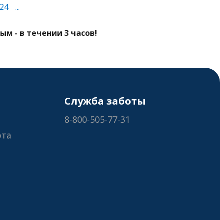
24
...
м - в течении 3 часов!
Служба заботы
8-800-505-77-31
рта