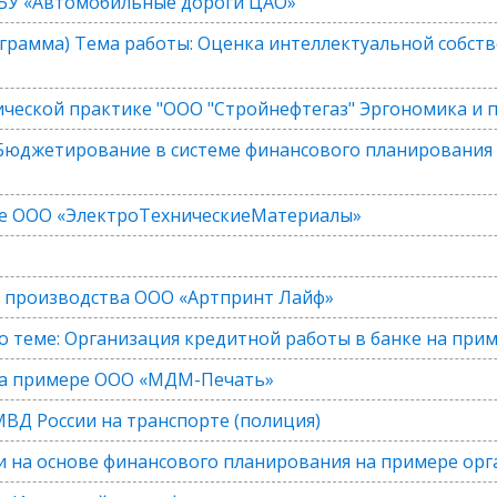
ГБУ «Автомобильные дороги ЦАО»
ограмма) Тема работы: Оценка интеллектуальной собств
ической практике "ООО "Стройнефтегаз" Эргономика и
Бюджетирование в системе финансового планирования
ке ООО «ЭлектроТехническиеМатериалы»
о производства ООО «Артпринт Лайф»
 теме: Организация кредитной работы в банке на при
на примере ООО «МДМ-Печать»
МВД России на транспорте (полиция)
 на основе финансового планирования на примере ор