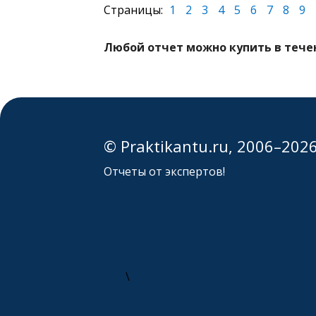
Страницы:
1
2
3
4
5
6
7
8
9
Любой отчет можно купить в течен
© Praktikantu.ru, 2006–202
Отчеты от экспертов!
\