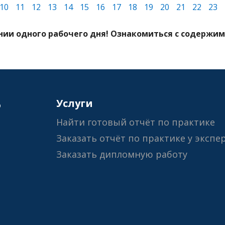
10
11
12
13
14
15
16
17
18
19
20
21
22
23
ии одного рабочего дня! Ознакомиться с содержимы
6
Услуги
Найти готовый отчёт по практике
Заказать отчёт по практике у экспе
Заказать дипломную работу