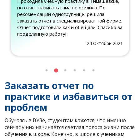
рактику в Тимашёвске,
Спасибо за помощь с отче
ма не осилила. По
заказывать, думал сам на
рупницы решила
вышло, учусь на заочке н
ециализированной фирме.
основной работы. Сейчас
к и обещали. Спасибо за
было сразу заказывать эт
не тратить время...
24 Октябрь 2021
Заказать отчет по
практике и избавиться от
проблем
Обучаясь в ВУЗе, студентам кажется, что именно
сейчас у них начинается светлая полоса жизни после
обучения в школе. Конечно, в школе к ученикам