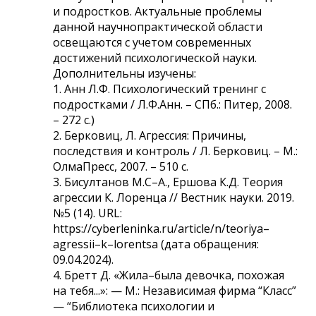
и подростков. Актуальные проблемы
данной научнопрактической области
освещаются с учетом современных
достижений психологической науки.
Дополнительны изучены:
1. Анн Л.Ф. Психологический тренинг с
подростками / Л.Ф.Анн. – СПб.: Питер, 2008.
– 272 с.)
2. Берковиц, Л. Агрессия: Причины,
последствия и контроль / Л. Берковиц. – М.:
ОлмаПресс, 2007. – 510 с.
3. Бисултанов М.С–А., Ершова К.Д. Теория
агрессии К. Лоренца // Вестник науки. 2019.
№5 (14). URL:
https://cyberleninka.ru/article/n/teoriya–
agressii–k–lorentsa (дата обращения:
09.04.2024).
4. Бретт Д. «Жила–была девочка, похожая
на тебя...»: — М.: Независимая фирма “Класс”
— “Библиотека психологии и