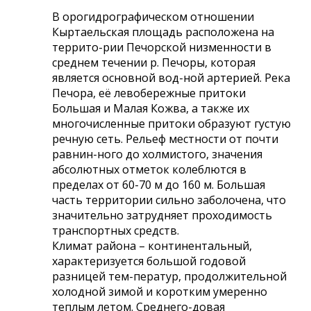
В орогидрографическом отношении
Кыртаельская площадь расположена на
террито-рии Печорской низменности в
среднем течении р. Печоры, которая
является основной вод-ной артерией. Река
Печора, её левобережные притоки
Большая и Малая Кожва, а также их
многочисленные притоки образуют густую
речную сеть. Рельеф местности от почти
равнин-ного до холмистого, значения
абсолютных отметок колеблются в
пределах от 60-70 м до 160 м. Большая
часть территории сильно заболочена, что
значительно затрудняет проходимость
транспортных средств.
Климат района – континентальный,
характеризуется большой годовой
разницей тем-ператур, продолжительной
холодной зимой и коротким умеренно
теплым летом. Среднего-довая