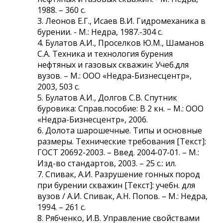
1988. – 360 с.
3. Леонов Е.Г., Исаев В.И. Гидромеханика в
бурении. - М.: Недра, 1987.-304 с.
4. Булатов А.И., Проселков Ю.М., Шаманов
С.А. Техника и технология бурения
нефтяных и газовых скважин: Учеб.для
вузов. – М.: ООО «Недра-Бизнесцентр»,
2003, 503 с.
5. Булатов А.И., Долгов С.В. Спутник
буровика: Справ.пособие: В 2 кн. – М.: ООО
«Недра-Бизнесцентр», 2006.
6. Долота шарошечные. Типы и основные
размеры. Технические требования [Текст]:
ГОСТ 20692-2003. – Введ. 2004-07-01. – М.:
Изд-во стандартов, 2003. – 25 с.: ил.
7. Спивак, А.И. Разрушение гонных пород
при бурении скважин [Текст]: учебн. для
вузов / А.И. Спивак, А.Н. Попов. – М.: Недра,
1994. – 261 с.
8. Рябченко, И.В. Управление свойствами