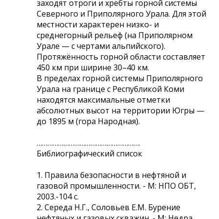
заходят отроги и хребты горной системы
Северного и Приполярного Урала. Для этой
местности характерен низко- и
среднегорный рельеф (на Приполярном
Урале — с чертами альпийского).
Протяжённость горной области составляет
450 км при ширине 30–40 км.
В пределах горной системы Приполярного
Урала на границе с Республикой Коми
находятся максимальные отметки
абсолютных высот на территории Югры —
до 1895 м (гора Народная).
………………………………………………….
Библиографический список
1. Правила безопасности в нефтяной и
газовой промышленности. - М: НПО ОБТ,
2003.-104 с.
2. Середа Н.Г., Соловьев Е.М. Бурение
нефтяных и газовых скважин. - М: Недра,