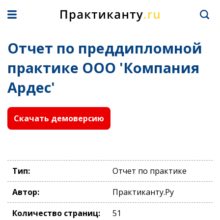
Отчет по преддипломной
практике ООО 'Компания
Ардес'
Скачать демоверсию
Тип:
Отчет по практике
Автор:
Практиканту.Ру
Количество страниц:
51