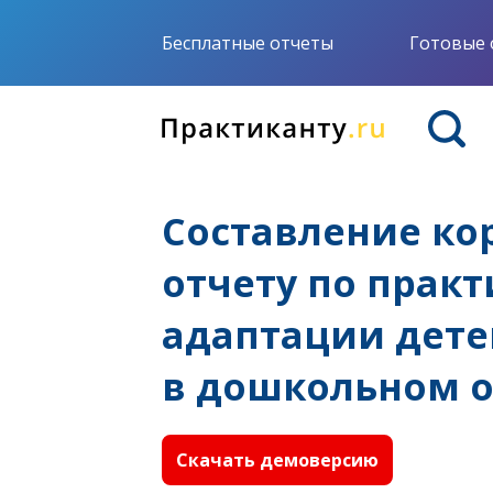
Бесплатные отчеты
Готовые 
Составление к
отчету по прак
адаптации дете
в дошкольном 
Скачать демоверсию