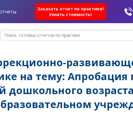
Заказать отчет по практике!
отчеты
Узнать стоимость!
оррекционно-развивающ
тике на тему: Апробация
й дошкольного возраст
образовательном учреж