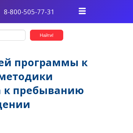
8-800-505-77-31
ей программы к
 методики
а к пребыванию
дении