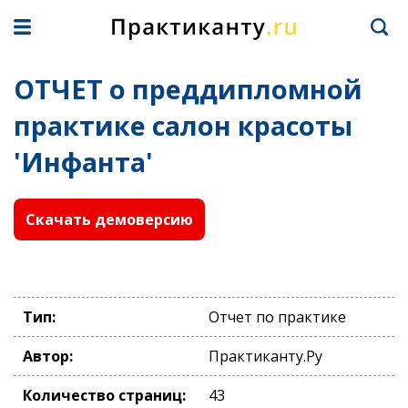
ОТЧЕТ о преддипломной
практике салон красоты
'Инфанта'
Скачать демоверсию
Тип:
Отчет по практике
Автор:
Практиканту.Ру
Количество страниц:
43