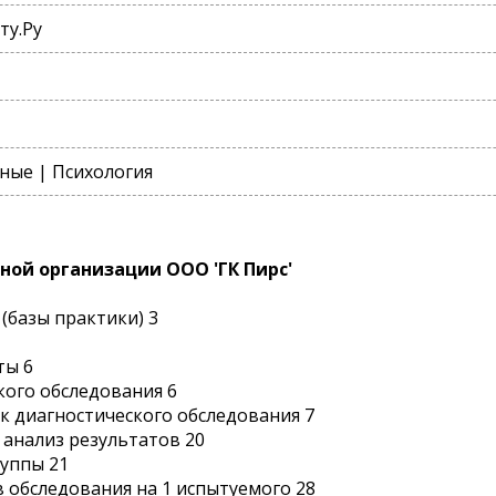
ту.Ру
ные | Психология
ной организации ООО 'ГК Пирс'
(базы практики) 3
ты 6
кого обследования 6
к диагностического обследования 7
 анализ результатов 20
руппы 21
в обследования на 1 испытуемого 28