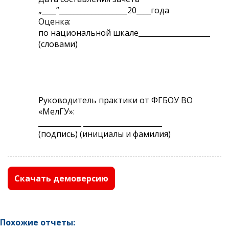
„____”___________________20____года
Оценка:
по национальной шкале____________________
(словами)
Руководитель практики от ФГБОУ ВО
«МелГУ»:
____________ ______________________
(подпись) (инициалы и фамилия)
Скачать демоверсию
Похожие отчеты: