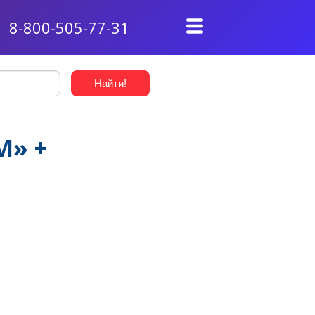
8-800-505-77-31
М» +