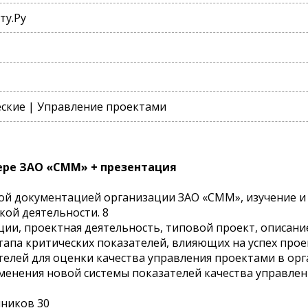
ту.Ру
ские | Управление проектами
ере ЗАО «СММ» + презентация
ой документацией организации ЗАО «СММ», изучение и
ой деятельности. 8
ции, проектная деятельность, типовой проект, описание
тапа критических показателей, влияющих на успех проек
телей для оценки качества управления проектами в орг
менения новой системы показателей качества управлени
чников 30