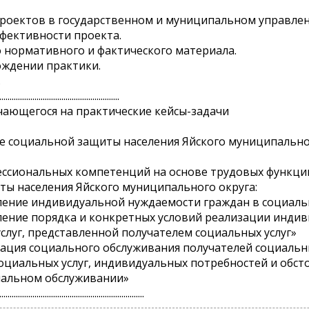
роектов в государственном и муниципальном управлен
фективности проекта.
о нормативного и фактического материала.
ождении практики.
.
..........................................................
чающегося на практические кейсы-задачи
е социальной защиты населения Яйского муниципальног
ессиональных компетенций на основе трудовых функци
ы населения Яйского муниципального округа:
еление индивидуальной нуждаемости граждан в социал
еление порядка и конкретных условий реализации инд
слуг, представленной получателем социальных услуг»
зация социального обслуживания получателей социальн
циальных услуг, индивидуальных потребностей и обст
иальном обслуживании»
......................................................................