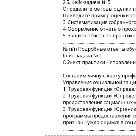
2.5. Кейс-задача № 5
Определите методы оценки п
Приведите пример оценки эф
3. Систематизация собранног
4. Оформление отчета о прох
5. Защита отчета по практике
................................................................................
№ п/п Подробные ответы обу
Кейс-задача № 1
Объект практики - Управлени
Составим личную карту проф
Управления социальной защит
1. Трудовая функция «Опред
2. Трудовая функция «Опред
предоставления социальных у
3. Трудовая функция «Органи
программы предоставления со
признан нуждающимся в соц
................................................................................