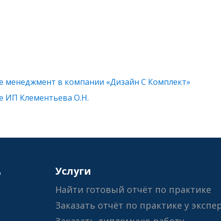
е менеджмент в компании «Дизайн С Комплект»
е ИП Клементьева О.Н.
6
Услуги
Найти готовый отчёт по практике
Заказать отчёт по практике у экспе