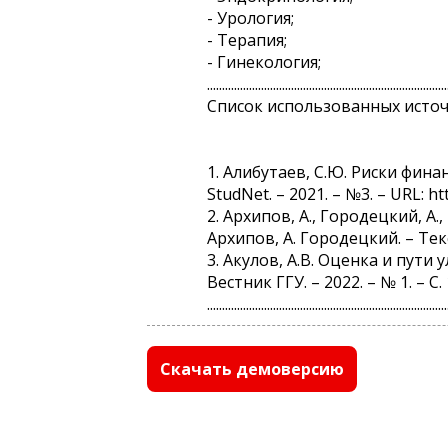
- Урология;
- Терапия;
- Гинекология;
................................................................................
Список использованных исто
1. Алибутаев, С.Ю. Риски фин
StudNet. – 2021. – №3. – URL: h
2. Архипов, А., Городецкий, А
Архипов, А. Городецкий. – Тек
3. Акулов, А.В. Оценка и пути
Вестник ГГУ. – 2022. – № 1. – С. 
................................................................................
Скачать демоверсию