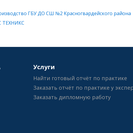
оизводство ГБУ ДО СШ №2 Красногвардейского района
С ТЕХНИКС
6
Услуги
Найти готовый отчёт по практике
Заказать отчёт по практике у экспе
Заказать дипломную работу