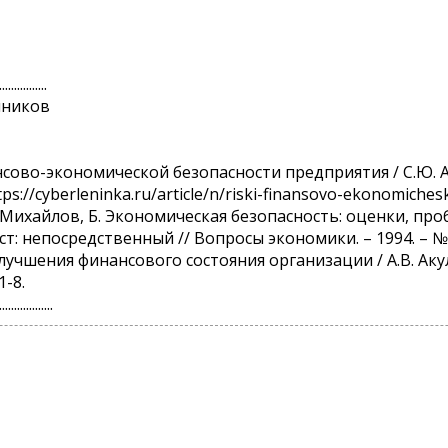
................
чников
ансово-экономической безопасности предприятия / С.Ю. А
ttps://cyberleninka.ru/article/n/riski-finansovo-ekonomiche
., Михайлов, Б. Экономическая безопасность: оценки, про
ст: непосредственный // Вопросы экономики. – 1994. – № 1
 улучшения финансового состояния организации / А.В. Аку
1-8.
..................