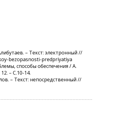
либутаев. – Текст: электронный //
skoy-bezopasnosti-predpriyatiya
блемы, способы обеспечения / А.
2. – С.10-14.
лов. – Текст: непосредственный //