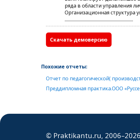
ряда в области управления л
Организационная структура у
.........................................................................
Скачать демоверсию
Похожие отчеты:
Отчет по педагогической( производс
Преддипломная практика.ООО «Руссе
© Praktikantu.ru, 2006–202