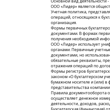
Основной вид деятельности -
ООО «Лидер» является общест
Учетная политика, представл
операций, относящихся к бухг
организация.
Формы первичных бухгалтерс
документами. В формах перв
получения необходимой инфор
ООО «Лидер» использует уни
органами. Первичные учетны
документами, но использован
обязательные реквизиты, пре
отражения операций по догов
Формы регистров бухгалтерск
законом «О бухгалтерском уче
бумажном носителе и (или) в
представительства компании 
Правила документооборота о
осуществляет денежное измер
деятельности, доходов, расхо
Бухгалтерская (финансовая) 