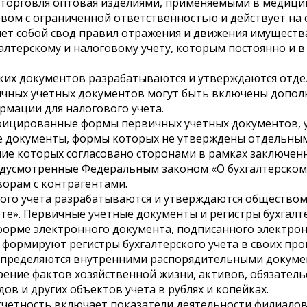
 торговля оптовая изделиями, применяемыми в медицин
вом с ограниченной ответственностью и действует на 
яет собой свод правил отражения и движения имущества
алтерскому и налоговому учету, которым постоянно и в
ких документов разрабатываются и утверждаются от
ичных учетных документов могут быть включены допол
мации для налогового учета.
фицированные формы первичных учетных документов,
е документы, формы которых не утверждены отдельн
ие которых согласовано сторонами в рамках заключенн
дусмотренные Федеральным законом «О бухгалтерском 
орам с контрагентами.
ого учета разрабатываются и утверждаются обществом
те». Первичные учетные документы и регистры бухгалте
 форме электронного документа, подписанного электро
формируют регистры бухгалтерского учета в своих про
пределяются внутренними распорядительными докуме
ение фактов хозяйственной жизни, активов, обязатель
дов и других объектов учета в рублях и копейках.
отчетность включает показатели деятельности филиалов