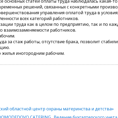
ике основных статей оплаты труда наблюдалась какая-т
овременных решений, связанных с конкретными произв
ершенствования управления оплатой труда в условиях
ленности всех категорий работников.
зации труда как в целом по предприятию, так и по ка
по взаимозаменяемости работников.
абочим.
уда за стаж работы, отсутствие брака, позволит стаби
цию.
о жилья иногородним рабочим.
кий областной центр охраны материнства и детства»
DOMODEDOVO CATERING . Ведение бухгалтерского учета