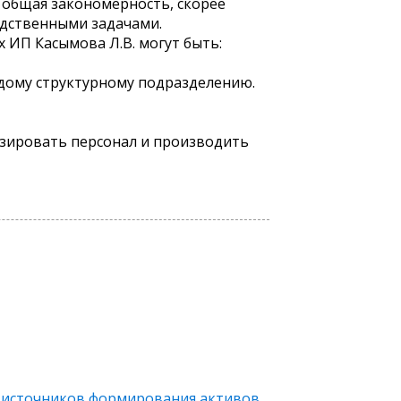
о общая закономерность, скорее
одственными задачами.
 ИП Касымова Л.В. могут быть:
ждому структурному подразделению.
лизировать персонал и производить
 источников формирования активов,