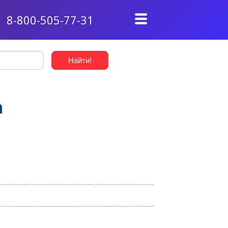
8-800-505-77-31
а