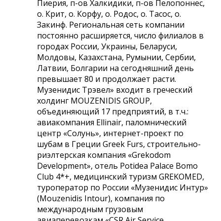
Пиерия, п-ов Халкидики, п-ов Пелопоннес,
о. Крит, о. Корфу, о. Родос, о. Тасос, о.
Закинф. Региональная сеть компании
постоянно расширяется, число филиалов в
городах России, Украины, Беларуси,
Молдовы, Казахстана, Румынии, Сербии,
Латвии, Болгарии на сегодняшний день
превышает 80 и продолжает расти.
Музенидис Трэвел» входит в греческий
холдинг MOUZENIDIS GROUP,
объединяющий 17 предприятий, в т.ч.:
авиакомпания Ellinair, паломнический
центр «Солунь», интернет-проект по
шубам в Греции Greek Furs, строительно-
риэлтерская компания «Grekodom
Development», отель Potidea Рalace Bomo
Club 4*+, медицинский туризм GREKOMED,
туроператор по России «Музенидис Интур»
(Mouzenidis Intour), компания по
международным грузовым
авиаперевозкам «CSR Air Service,