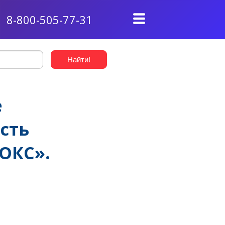
8-800-505-77-31
е
сть
ОКС».