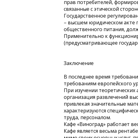
прав потребителей, формиров
связанные с этической стороно
Государственное регулирова
– высшем юридическом акте 
общественного питания, дол
Применительно к функционир
(предусматривающее государстве
Заключение
В последнее время требования
требованиям европейского ур
При изучении теоретических 
организация развлечений выс
привлекая значительные мате
характеризуются специфическ
труда, персоналом.
Кафе «Виноград» работает вес
Кафе является весьма рентабе
мимо своих основных услуг, п