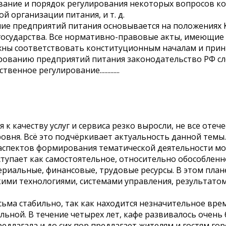
ание и порядок регулирования некоторых вопросов ко
й организации питания, и т. д.
ние предприятий питания основывается на положениях
государства. Все нормативно-правовые акты, имеющие
жны соответствовать конституционным началам и прин
ованию предприятий питания законодательство РФ сл
нное регулирование.............
 к качеству услуг и сервиса резко выросли, не все от
овня. Всё это подчёркивает актуальность данной темы.
аспектов формирования тематической деятельности мо
тупает как самостоятельное, относительно обособленн
риальные, финансовые, трудовые ресурсы. В этом план
ими технологиями, системами управления, результатом
ьма стабильно, так как находится незначительное время
льной. В течение четырех лет, кафе развивалось очень
редлагала и до сих пор предлагает жителям и гостям го