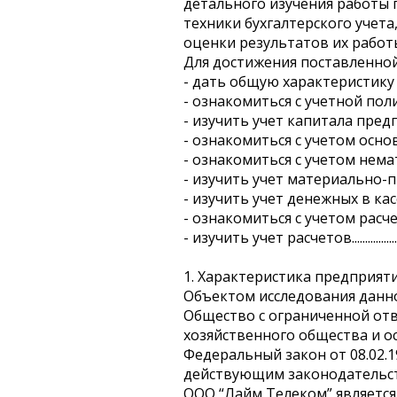
детального изучения работы 
техники бухгалтерского учет
оценки результатов их работ
Для достижения поставленно
- дать общую характеристику
- ознакомиться с учетной пол
- изучить учет капитала пред
- ознакомиться с учетом осн
- ознакомиться с учетом нем
- изучить учет материально-
- изучить учет денежных в ка
- ознакомиться с учетом расч
- изучить учет расчетов.................
1. Характеристика предприяти
Объектом исследования данно
Общество с ограниченной отв
хозяйственного общества и о
Федеральный закон от 08.02.1
действующим законодательс
ООО “Лайм Телеком” являетс