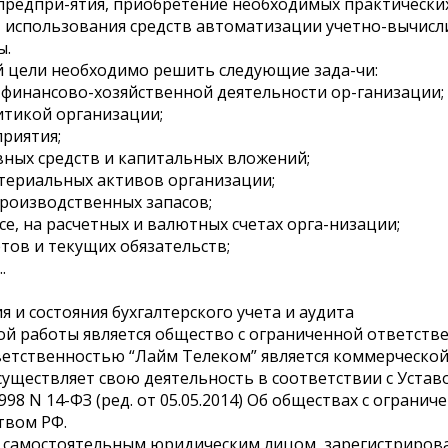
предпри-ятия, приобретение необходимых практических
а, использования средств автоматизации учетно-вычис
ы.
й цели необходимо решить следующие зада-чи:
 финансово-хозяйственной деятельности ор-ганизации;
итикой организации;
приятия;
овных средств и капитальных вложений;
атериальных активов организации;
производственных запасов;
ссе, на расчетных и валютных счетах орга-низации;
етов и текущих обязательств;
..
я и состояния бухгалтерского учета и аудита
й работы является общество с ограниченной ответств
етственностью “Лайм Телеком” является коммерческой
существляет свою деятельность в соответствии с Устав
998 N 14-ФЗ (ред. от 05.05.2014) Об обществах с ограни
твом РФ.
я самостоятельным юридическим лицом, зарегистриров