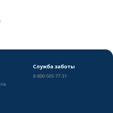
и
Служба заботы
8-800-505-77-31
рта