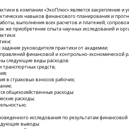
тики в компании «ЭкоПлюс» является закрепление и уг
актических навыков финансового планирования и прогн
аботы, выполнения всех расчетов и платежей, сопров
так же приобретение опыта научных исследований и орг
актики:
тики;
 задание руководителя практики от академии;
аправлений финансовой и контрольно-экономической ра
ны следующие виды расходов:
и транспортных средств;
ия;
ния в страховых взносов рабочих;
ание;
ся общехозяйственные расходы:
еские расходы;
тельностью;
проведенного исследования по результатам финансовой 
ледующие выводы: