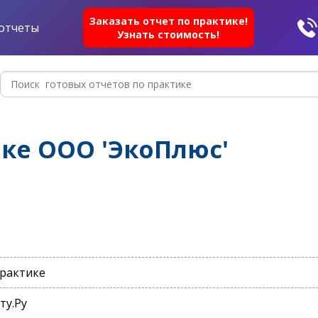
Заказать отчет по практике!
отчеты
Узнать стоимость!
ике ООО 'ЭкоПлюс'
практике
ту.Ру