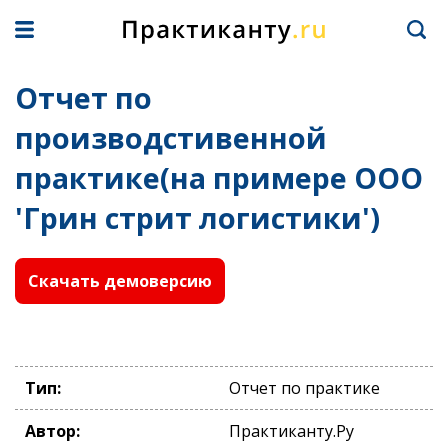
Отчет по
производстивенной
практике(на примере ООО
'Грин стрит логистики')
Скачать демоверсию
Тип:
Отчет по практике
Автор:
Практиканту.Ру