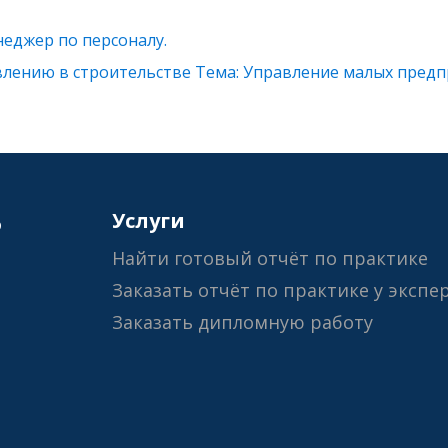
неджер по персоналу.
влению в строительстве Тема: Управление малых предп
6
Услуги
Найти готовый отчёт по практике
Заказать отчёт по практике у экспе
Заказать дипломную работу