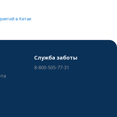
риятий в Китае
Служба заботы
8-800-505-77-31
рта