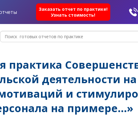
Заказать отчет по практике!
отчеты
Узнать стоимость!
я практика Совершенст
ьской деятельности на
мотиваций и стимулиро
ерсонала на примере…»