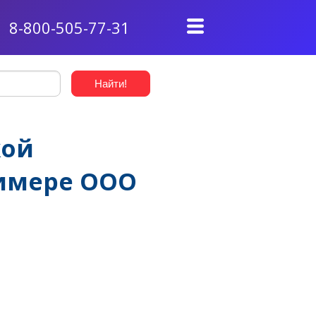
8-800-505-77-31
кой
римере ООО