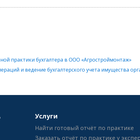
ной практики бухгалтера в ООО «Агростроймонтаж»
ераций и ведение бухгалтерского учета имущества ор
6
Услуги
Найти готовый отчёт по практике
Заказать отчёт по практике у экспе