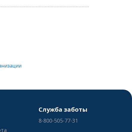
ганизации
Служба заботы
8-800-505-77-31
рта