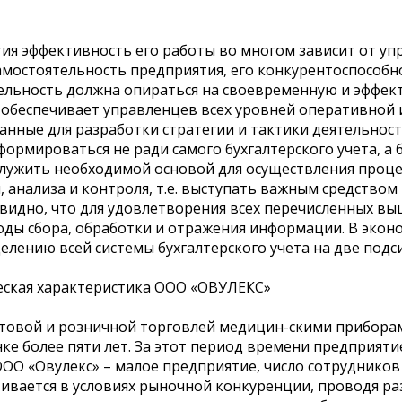
ия эффективность его работы во многом зависит от уп
остоятельность предприятия, его конкурентоспособно
тельность должна опираться на своевременную и эффе
не обеспечивает управленцев всех уровней оперативно
нные для разработки стратегии и тактики деятельност
ормироваться не ради самого бухгалтерского учета, а
лужить необходимой основой для осуществления проце
 анализа и контроля, т.е. выступать важным средство
видно, что для удовлетворения всех перечисленных в
ды сбора, обработки и отражения информации. В эконо
елению всей системы бухгалтерского учета на две подс
еская характеристика ООО «ОВУЛЕКС»
товой и розничной торговлей медицин-скими приборам
ке более пяти лет. За этот период времени предприяти
ОО «Овулекс» – малое предприятие, число сотрудников 
вается в условиях рыночной конкуренции, проводя ра