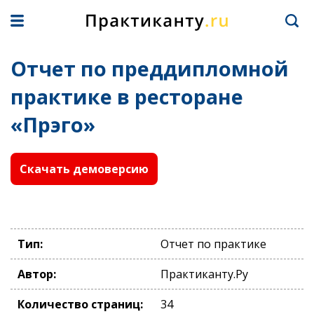
Отчет по преддипломной
практике в ресторане
«Прэго»
Скачать демоверсию
Тип:
Отчет по практике
Автор:
Практиканту.Ру
Количество страниц:
34