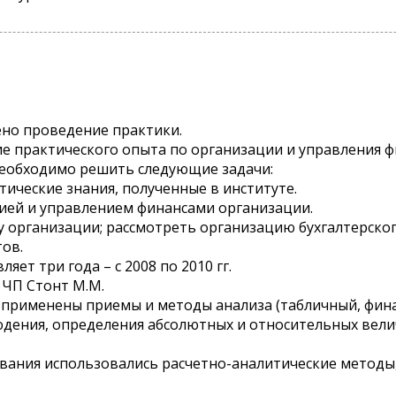
но проведение практики.
ие практического опыта по организации и управления ф
еобходимо решить следующие задачи:
етические знания, полученные в институте.
цией и управлением финансами организации.
у организации; рассмотреть организацию бухгалтерско
тов.
ет три года – с 2008 по 2010 гг.
 ЧП Стонт М.М.
а применены приемы и методы анализа (табличный, фи
юдения, определения абсолютных и относительных велич
ования использовались расчетно-аналитические методы