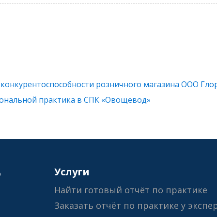
онкурентоспособности розничного магазина ООО Глори
иональной практика в СПК «Овощевод»
6
Услуги
Найти готовый отчёт по практике
Заказать отчёт по практике у экспе