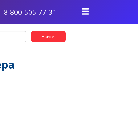
8-800-505-77-31
ера