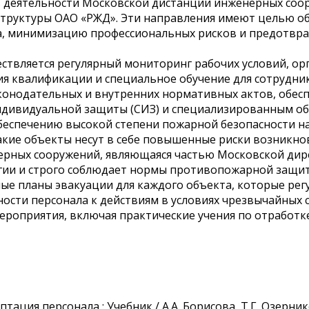
 деятельности Московской дистанции инженерных соор
труктуры ОАО «РЖД». Эти направления имеют целью об
ка, минимизацию профессиональных рисков и предотвр
ествляется регулярный мониторинг рабочих условий, о
я квалификации и специальное обучение для сотрудник
конодательных и внутренних нормативных актов, обес
дивидуальной защиты (СИЗ) и специализированным обо
обеспечению высокой степени пожарной безопасности 
акие объекты несут в себе повышенные риски возникно
ерных сооружений, являющаяся частью Московской дир
гии и строго соблюдает нормы противопожарной защит
е планы эвакуации для каждого объекта, которые рег
ости персонала к действиям в условиях чрезвычайных 
роприятия, включая практические учения по отработк
аптация персонала : Учебник / А.А. Борисова, Т.Г. Озерни