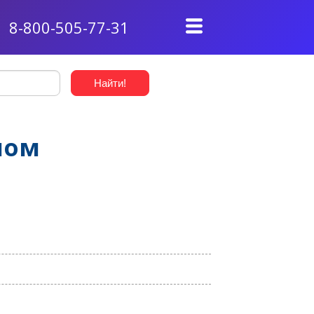
8-800-505-77-31
лом