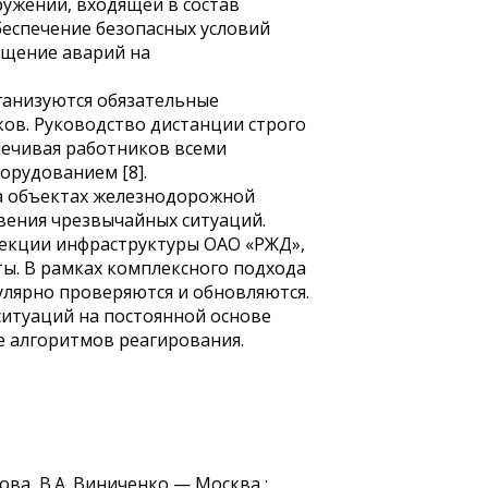
ужений, входящей в состав
еспечение безопасных условий
ащение аварий на
рганизуются обязательные
ов. Руководство дистанции строго
печивая работников всеми
рудованием [8].
на объектах железнодорожной
вения чрезвычайных ситуаций.
екции инфраструктуры ОАО «РЖД»,
ы. В рамках комплексного подхода
улярно проверяются и обновляются.
ситуаций на постоянной основе
е алгоритмов реагирования.
кова, В.А. Виниченко — Москва :