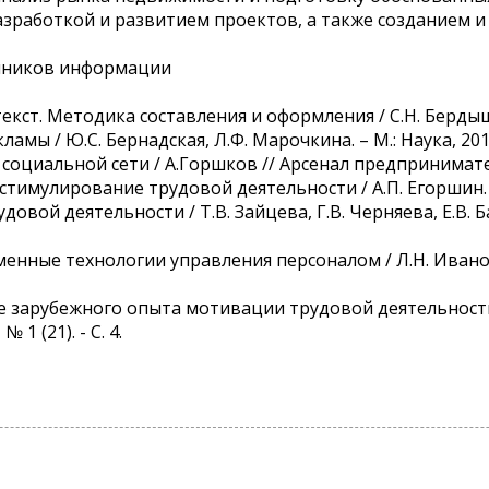
азработкой и развитием проектов, а также созданием 
чников информации
екст. Методика составления и оформления / С.Н. Бердышев
ламы / Ю.С. Бернадская, Л.Ф. Марочкина. – М.: Наука, 2018
социальной сети / А.Горшков // Арсенал предпринимателя
 стимулирование трудовой деятельности / А.П. Егоршин. –
удовой деятельности / Т.В. Зайцева, Г.В. Черняева, Е.В. 
менные технологии управления персоналом / Л.Н. Иванов
ие зарубежного опыта мотивации трудовой деятельности 
 1 (21). - С. 4.