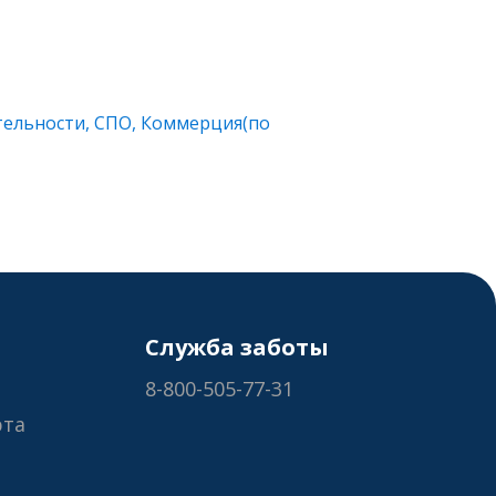
тельности, СПО, Коммерция(по
Служба заботы
8-800-505-77-31
рта