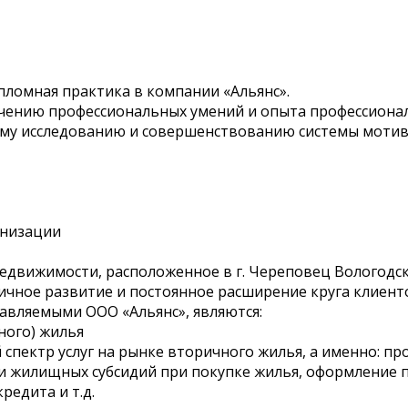
ломная практика в компании «Альянс».
чению профессиональных умений и опыта профессионал
ому исследованию и совершенствованию системы мотив
анизации
 недвижимости, расположенное в г. Череповец Вологодс
чное развитие и постоянное расширение круга клиент
авляемыми ООО «Альянс», являются:
ного) жилья
спектр услуг на рынке вторичного жилья, а именно: пр
и жилищных субсидий при покупке жилья, оформление 
редита и т.д.