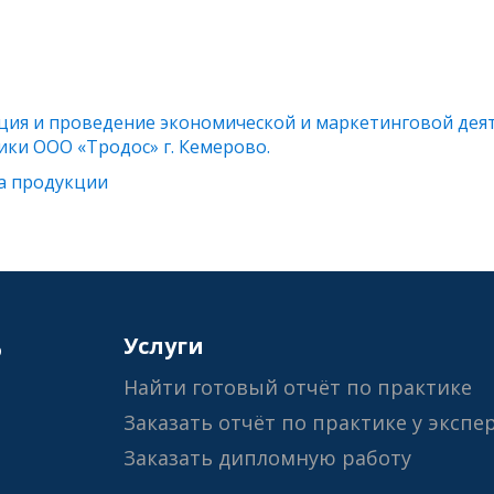
ация и проведение экономической и маркетинговой дея
ики ООО «Тродос» г. Кемерово.
а продукции
6
Услуги
Найти готовый отчёт по практике
Заказать отчёт по практике у экспе
Заказать дипломную работу