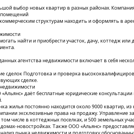
ьшой выбор новых квартир в разных районах. Компания
х помещений
 коммерческим структурам находить и оформлять в аре
ижимости
могать найти и приобрести участок, дачу, коттедж или 
иента.
данных агентства недвижимости включает в себя нескол
ие сделок Подготовка и проверка высококвалифициро
твующих сделке.
м недвижимости
 «Альянс» даёт бесплатные юридические консультации
.
ка жилья постоянно находится около 9000 квартир, из 
омпании эксклюзивные права на продажу. Управление 
 том числе в коттеджных поселках, и 500 земельных уч
в домах-новостройках. Также ООО «Альянс» предоставля
анализ рынка недвижимости и подготовку обоснованны