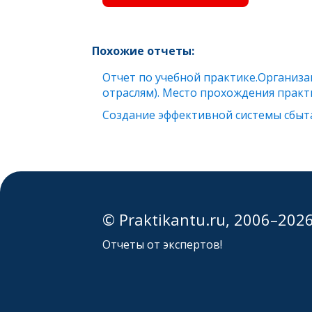
Похожие отчеты:
Отчет по учебной практике.Организ
отраслям). Место прохождения практ
Создание эффективной системы сбыт
© Praktikantu.ru, 2006–202
Отчеты от экспертов!