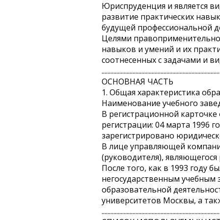
Юриспруденция и является ви
развитие практических навык
будущей профессиональной д
Целями правоприменительной 
навыков и умений и их практ
соотнесенных с задачами и в
................................................................................
ОСНОВНАЯ ЧАСТЬ
1. Общая характеристика обр
Наименование учебного завед
В регистрационной карточке 
регистрации: 04 марта 1996
зарегистрировано юридическо
В лице управляющей компани
(руководителя), являющегося
После того, как в 1993 году 
негосударственным учебным з
образовательной деятельност
университетов Москвы, а так
................................................................................