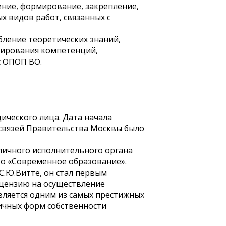
ение, формирование, закрепление,
 видов работ, связанных с
бление теоретических знаний,
мирования компетенций,
с ОПОП ВО.
ического лица. Дата начала
связей Правительства Москвы было
личного исполнительного органа
во «Современное образование».
 С.Ю.Витте, он стал первым
ицензию на осуществление
вляется одним из самых престижных
ичных форм собственности