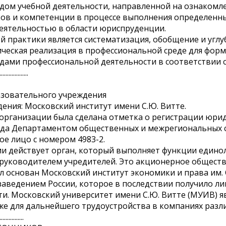
дом учебной деятельности, направленной на ознакомл
ов и компетенции в процессе выполнения определенных
еятельностью в области юриспруденции.
практики является систематизация, обобщение и углу
ическая реализация в профессиональной среде для фор
идами профессиональной деятельности в соответствии 
...................
азовательного учреждения
ения: Московский институт имени С.Ю. Витте.
организации была сделана отметка о регистрации юрид
 года Департаментом общественных и межрегиональных 
е лицо с номером 4983-2.
и действует орган, который выполняет функции едино
 руководителем учредителей. Это акционерное общест
был основан Московский институт экономики и права им.
аведением России, которое в последствии получило л
и. Московский университет имени С.Ю. Витте (МУИВ) я
же для дальнейшего трудоустройства в компаниях разл
................