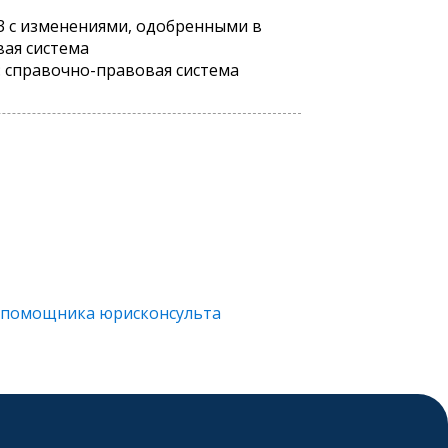
93 с изменениями, одобренными в
вая система
с: справочно-правовая система
е помощника юрисконсульта