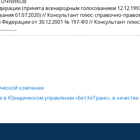
ТОЧНИКОВ
едерации (принята всенародным голосованием 12.12.19
ания 01.07.2020) // Консультант плюс: справочно-право
 Федерации от 30.12.2001 № 197-ФЗ // Консультант плю
..................
ической компании
е в Юридическом управлении «БетЭлТранс», в качеств