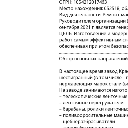
ОГРН: 1054212017463
Место нахождения: 652518, обл
Вид деятельности: Ремонт ма
Руководителем организации (
сентября 2021 г. является ге
ЦЕЛЬ: Изготовление и модерн
работ самым эффективным спо
обеспечивая при этом безопа
................................................................................
Обзор основных направлений 
В настоящее время завод Крас
шестигранный (в том числе - 
нержавеющих марок стали (все
На заводе занимаются изгот
– телескопические ленточны
– ленточные перегружатели
– барабаны, ролики ленточны
– поливооросительные маши
– щебнеразбрасыватели
– тягачи-буксировщики