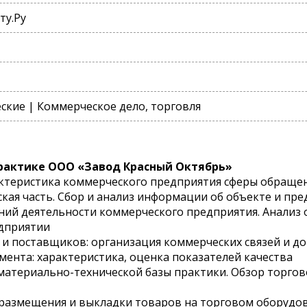
ту.Ру
кие | Коммерческое дело, торговля
рактике ООО «Завод Красный Октябрь»
ктеристика коммерческого предприятия сферы обраще
кая часть. Сбор и анализ информации об объекте и пр
ений деятельности коммерческого предприятия. Анализ 
дприятии
в и поставщиков: организация коммерческих связей и д
имента: характеристика, оценка показателей качества
а материально-технической базы практики. Обзор торго
в размещения и выкладки товаров на торговом оборудо