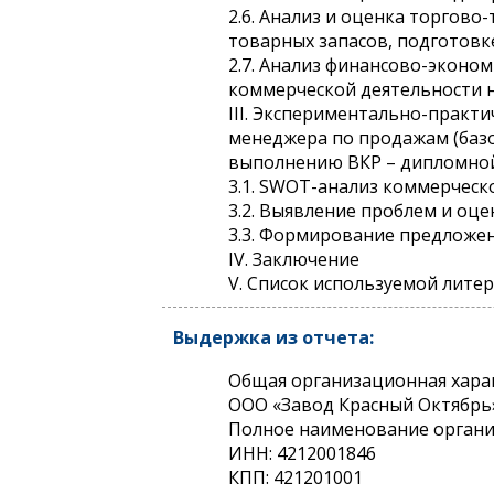
2.6. Анализ и оценка торгово
товарных запасов, подготовк
2.7. Анализ финансово-эконо
коммерческой деятельности н
III. Экспериментально-практ
менеджера по продажам (базо
выполнению ВКР – дипломно
3.1. SWOT-анализ коммерчес
3.2. Выявление проблем и оц
3.3. Формирование предложе
IV. Заключение
V. Список используемой литер
Выдержка из отчета:
Общая организационная хара
ООО «Завод Красный Октябрь»
Полное наименование орга
ИНН: 4212001846
КПП: 421201001