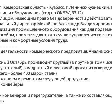
. Кемеровская область - Кузбасс, г. Ленинск-Кузнецкий, п
шин и оборудования (код по ОКВЭД 33.12)
лицом, имеющим право без доверенности действовать 
неральный директор Михайлов Александр Владимирович (
изация промышленного оборудования как для подземны
собом, применяя для этого лучшие управленческие, те
сные и комфортные условия труда.
........................
деятельности коммерческого предприятия. Анализ осн
ный Октябрь производит круглый (в прутке (в том числе
пустотелый), квадратный и листовой прокат из углерод
го - более 400 марок стали).
овлением и ремонтом следующей продукции:
е конвейеры
х конвейеров и перегружателей, а также их составляю
ны