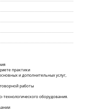
ния
едмете практики
основных и дополнительных услуг,
оговорной работы
во-технологического оборудования.
вании