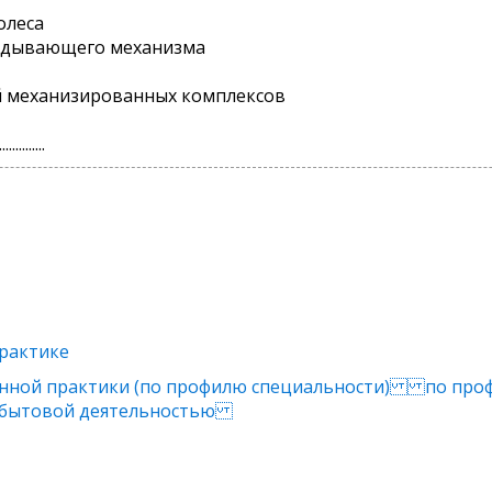
олеса
кидывающего механизма
й механизированных комплексов
..............
рактике
нной практики (по профилю специальности) по про
-сбытовой деятельностью