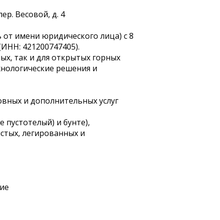
ер. Весовой, д. 4
от имени юридического лица) с 8
ИНН: 421200747405).
х, так и для открытых горных
хнологические решения и
овных и дополнительных услуг
 пустотелый) и бунте),
истых, легированных и
щие