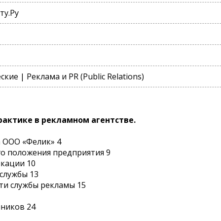
ту.Ру
ие | Реклама и PR (Public Relations)
актике в рекламном агентстве.
а ООО «Фелик» 4
го положения предприятия 9
кации 10
 службы 13
сти службы рекламы 15
чников 24