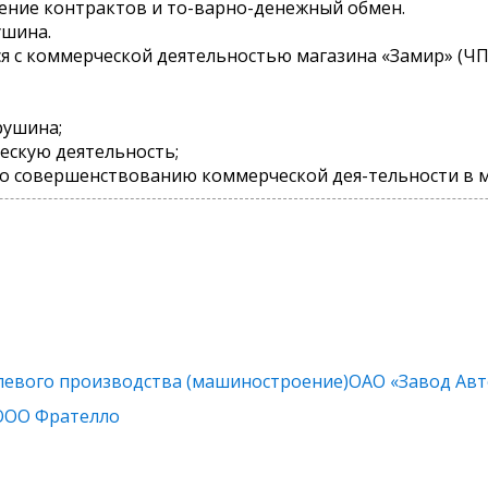
ение контрактов и то-варно-денежный обмен.
ушина.
я с коммерческой деятельностью магазина «Замир» (Ч
рушина;
ескую деятельность;
о совершенствованию коммерческой дея-тельности в м
слевого производства (машиностроение)ОАО «Завод Ав
 ООО Фрателло