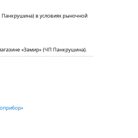
П Панкрушина) в условиях рыночной
агазине «Замир» (ЧП Панкрушина).
топрибор»