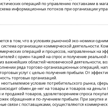
истических операций по управлению поставками в мага
 схема информационных потоков при организации упра
ется в том, что в условиях рыночной эко-номики одни
я система организации коммерческой деятельности. Ко
ммерческих операций и процессов, направленных на э
ителей с ориен-тацией на спрос и получение реальной
 из важнейших областей человеческой деятельности, во
полнении ряда торгово-организационных операций, нап
торговых услуг с целью получения прибыли. От эффекти
ность торговых организаций.
 неотъемлемое условие потребительского рынка, сфер
оисходит обмен де-нег на товары и товаров на деньги.
ей и продажей товаров, удовлетворением спроса покуп
жек обращения и по-лучением прибыли. При закупке и 
ные связи с поставщиками, осуществляются коммерчес