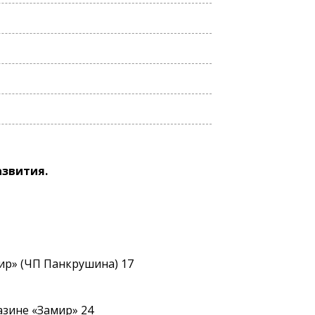
азвития.
ир» (ЧП Панкрушина) 17
зине «Замир» 24